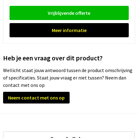
Waterflesjes
Promotietassen
Veiligheidssignalering en Verlichting
Vrijblijvende offerte
Reistassen
Veiligheidsvesten en Veiligheidshesjes
Meer informatie
Reistassensets
Vesten
Rugzakken bedrukken
Oog- en gelaatsbescherming
Heb je een vraag over dit product?
Schoenentassen
Gehoorbescherming
Wellicht staat jouw antwoord tussen de product omschrijving
Schoudertassen
Ademhalingsbescherming
of specificaties. Staat jouw vraag er niet tussen? Neem dan
contact met ons op
Sporttassen
Valbeveiliging
Neem contact met ons op
Strandtassen
Tablettassen
Toilettassen