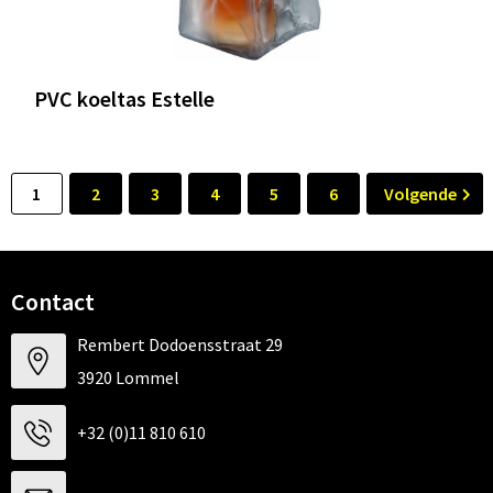
PVC koeltas Estelle
1
2
3
4
5
6
Volgende
Contact
Rembert Dodoensstraat 29
3920 Lommel
+32 (0)11 810 610