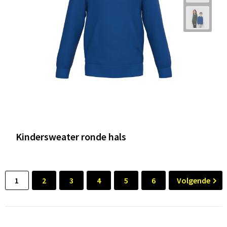
Kindersweater ronde hals
1
2
3
4
5
6
Volgende