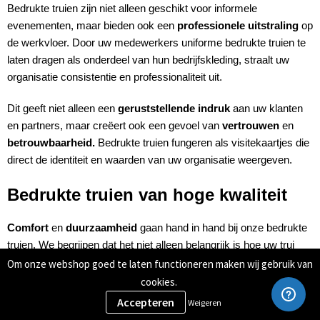
Bedrukte truien zijn niet alleen geschikt voor informele
evenementen, maar bieden ook een
professionele uitstraling
op
de werkvloer. Door uw medewerkers uniforme bedrukte truien te
laten dragen als onderdeel van hun bedrijfskleding, straalt uw
organisatie consistentie en professionaliteit uit.
Dit geeft niet alleen een
geruststellende indruk
aan uw klanten
en partners, maar creëert ook een gevoel van
vertrouwen
en
betrouwbaarheid.
Bedrukte truien fungeren als visitekaartjes die
direct de identiteit en waarden van uw organisatie weergeven.
Bedrukte truien van hoge kwaliteit
Comfort
en
duurzaamheid
gaan hand in hand bij onze bedrukte
truien. We begrijpen dat het niet alleen belangrijk is hoe uw trui
eruitziet, maar ook hoe comfortabel hij aanvoelt. Onze truien zijn
Om onze webshop goed te laten functioneren maken wij gebruik van
ontworpen om te voldoen aan de hoogste normen van
cookies.
draagcomfort, zodat uw teamleden zich prettig voelen, zelfs bij
Weigeren
langdurig gebruik.