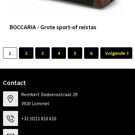
BOCCARIA - Grote sport-of reistas
1
2
3
4
5
6
Volgende
Contact
Rembert Dodoensstraat 29
3920 Lommel
+32 (0)11 810 610