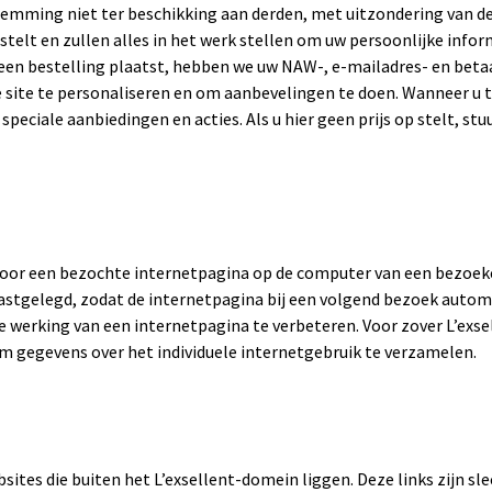
emming niet ter beschikking aan derden, met uitzondering van der
stelt en zullen alles in het werk stellen om uw persoonlijke info
een bestelling plaatst, hebben we uw NAW-, e-mailadres- en beta
e site te personaliseren en om aanbevelingen te doen. Wanneer 
eciale aanbiedingen en acties. Als u hier geen prijs op stelt, stu
door een bezochte internetpagina op de computer van een bezoek
astgelegd, zodat de internetpagina bij een volgend bezoek auto
 werking van een internetpagina te verbeteren. Voor zover L’exsel
om gegevens over het individuele internetgebruik te verzamelen.
bsites die buiten het L’exsellent-domein liggen. Deze links zijn 