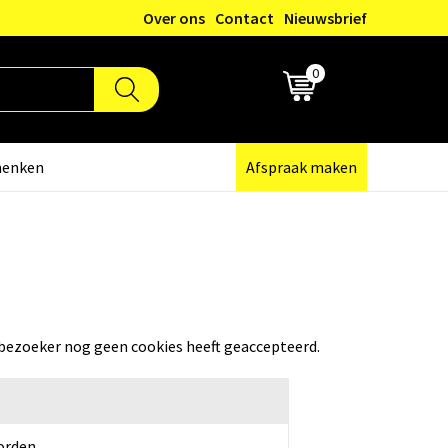
Over ons
Contact
Nieuwsbrief
0
€ 0,00
henken
Afspraak maken
 bezoeker nog geen cookies heeft geaccepteerd.
orden.