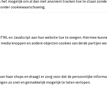
 is het mogelijk om al dan niet anoniem tracken toe te staan zond
zonder cookiewaarschuwing.
f HTML en JavaScript aan hun website toe te voegen. Hiermee kunn
l media knoppen en andere objecten cookies van derde partijen w
 van haar shops en draagt er zorg voor dat de persoonlijke informat
gen zo snel en gemakkelijk mogelijk te laten verlopen.