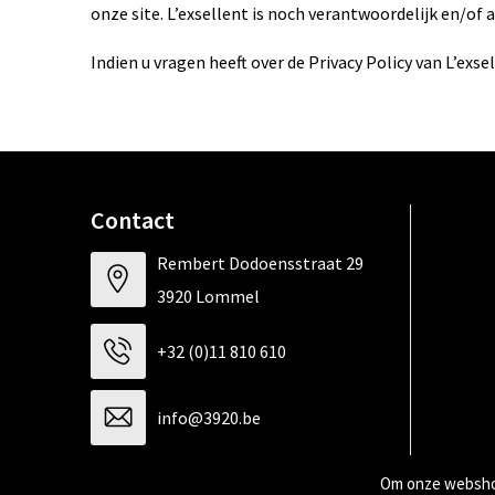
onze site. L’exsellent is noch verantwoordelijk en/of 
Indien u vragen heeft over de Privacy Policy van L’exs
Contact
Rembert Dodoensstraat 29
3920 Lommel
+32 (0)11 810 610
info@3920.be
Om onze webshop
Contacteer ons