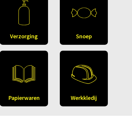
Verzorging
Snoep
Papierwaren
Werkkledij