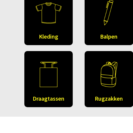
Kleding
Balpen
Draagtassen
Rugzakken