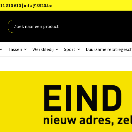
11 810 610 | info@3920.be
Tassen
Werkkledij
Sport
Duurzame relatiegesc