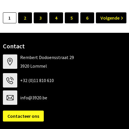
1
2
3
4
5
6
Volgende
Contact
Rembert Dodoensstraat 29
3920 Lommel
+32 (0)11 810 610
info@3920.be
Contacteer ons