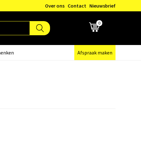
Over ons
Contact
Nieuwsbrief
0
€ 0,00
henken
Afspraak maken