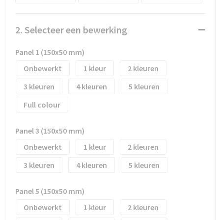
Waterflesjes
Promotietassen
Veiligheidssignalering en Verlichting
Reistassen
Veiligheidsvesten en Veiligheidshesjes
2. Selecteer een bewerking
Reistassensets
Vesten
Panel 1 (150x50 mm)
Onbewerkt
1
2
Rugzakken bedrukken
Oog- en gelaatsbescherming
3
4
5
Schoenentassen
Gehoorbescherming
Full colour
Schoudertassen
Ademhalingsbescherming
Panel 3 (150x50 mm)
Sporttassen
Valbeveiliging
Onbewerkt
1
2
3
4
5
Strandtassen
Panel 5 (150x50 mm)
Tablettassen
Onbewerkt
1
2
Toilettassen