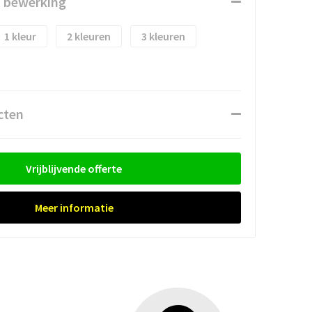
n bewerking
1
2
3
cten
Vrijblijvende offerte
Meer informatie