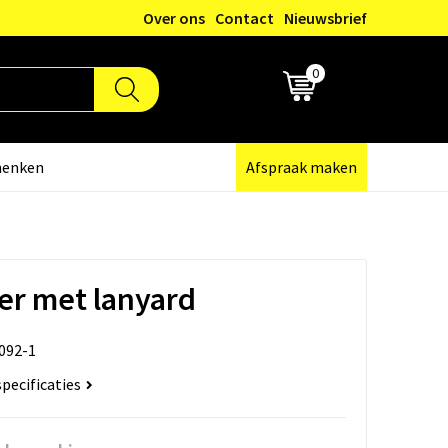
Over ons
Contact
Nieuwsbrief
0
€ 0,00
henken
Afspraak maken
er met lanyard
092-1
specificaties