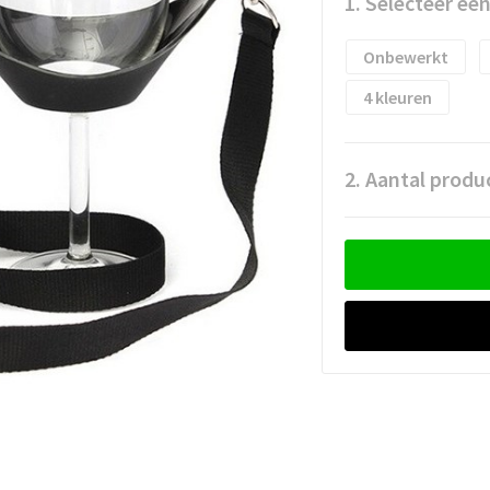
1. Selecteer ee
Onbewerkt
4
2. Aantal produ