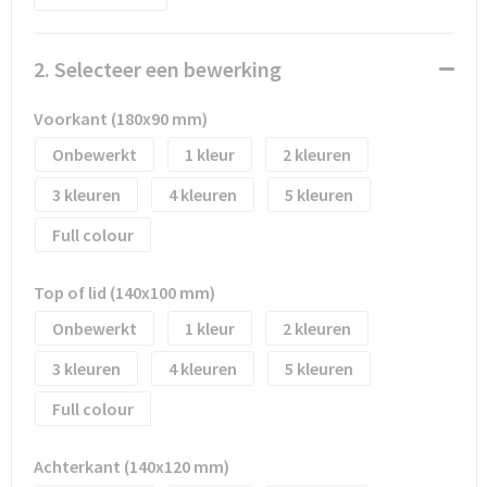
Waterflesjes
Promotietassen
Veiligheidssignalering en Verlichting
Reistassen
Veiligheidsvesten en Veiligheidshesjes
2. Selecteer een bewerking
Reistassensets
Vesten
Voorkant (180x90 mm)
Onbewerkt
1
2
Rugzakken bedrukken
Oog- en gelaatsbescherming
3
4
5
Schoenentassen
Gehoorbescherming
Full colour
Schoudertassen
Ademhalingsbescherming
Top of lid (140x100 mm)
Sporttassen
Valbeveiliging
Onbewerkt
1
2
3
4
5
Strandtassen
Full colour
Tablettassen
Achterkant (140x120 mm)
Toilettassen