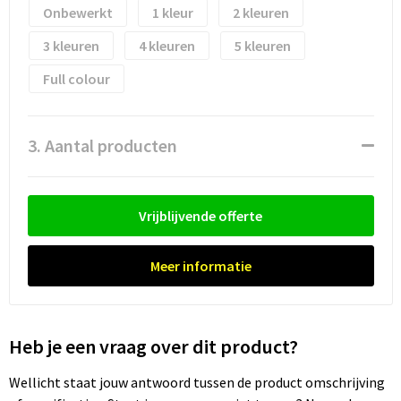
Onbewerkt
1
2
Trolleys
3
4
5
Full colour
Waterbestendige tassen
3. Aantal producten
Vrijblijvende offerte
Meer informatie
Heb je een vraag over dit product?
Wellicht staat jouw antwoord tussen de product omschrijving