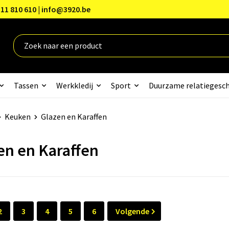
11 810 610 | info@3920.be
Tassen
Werkkledij
Sport
Duurzame relatiegesc
Keuken
Glazen en Karaffen
en en Karaffen
2
3
4
5
6
Volgende