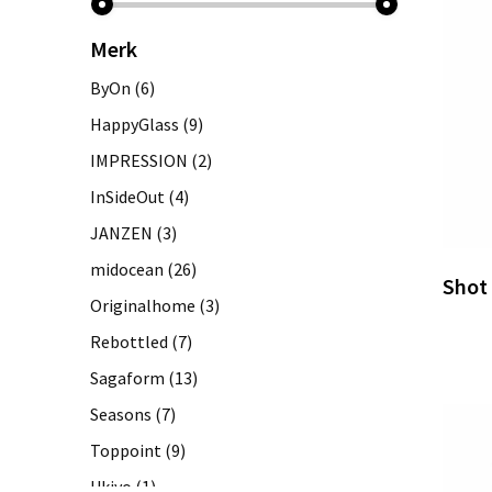
Merk
ByOn
(6)
HappyGlass
(9)
IMPRESSION
(2)
InSideOut
(4)
JANZEN
(3)
midocean
(26)
Shot 
Originalhome
(3)
Rebottled
(7)
Sagaform
(13)
Seasons
(7)
Toppoint
(9)
Ukiyo
(1)