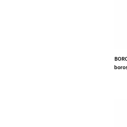
XD Collection
(2)
BORO
boros