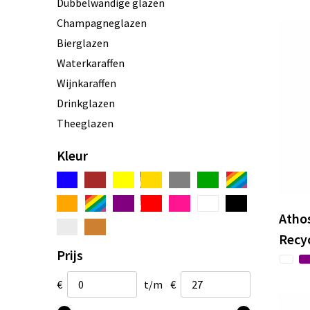
Dubbelwandige glazen
Champagneglazen
Bierglazen
Waterkaraffen
Wijnkaraffen
Drinkglazen
Theeglazen
Kleur
Atho
Recy
Prijs
€
t/m
€