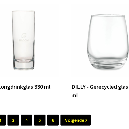
Longdrinkglas 330 ml
DILLY - Gerecycled glas
ml
2
3
4
5
6
Volgende