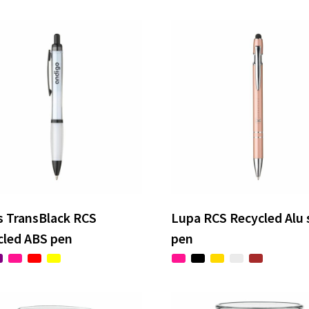
s TransBlack RCS
Lupa RCS Recycled Alu 
cled ABS pen
pen