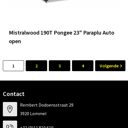
Mistralwood 190T Pongee 23" Paraplu Auto
open
1
2
3
4
Volgende
Contact
Rembert Dodoensstraat 29
3920 Lommel
+32 (0)11 810 610