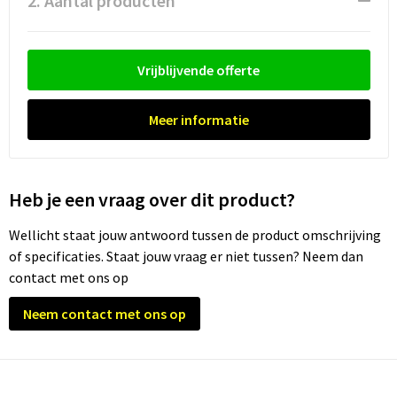
2. Aantal producten
Waterflesjes
Promotietassen
Veiligheidssignalering en Verlichting
Reistassen
Veiligheidsvesten en Veiligheidshesjes
Vrijblijvende offerte
Reistassensets
Vesten
Meer informatie
Rugzakken bedrukken
Oog- en gelaatsbescherming
Schoenentassen
Gehoorbescherming
Heb je een vraag over dit product?
Schoudertassen
Ademhalingsbescherming
Wellicht staat jouw antwoord tussen de product omschrijving
of specificaties. Staat jouw vraag er niet tussen? Neem dan
Sporttassen
Valbeveiliging
contact met ons op
Strandtassen
Neem contact met ons op
Tablettassen
Toilettassen