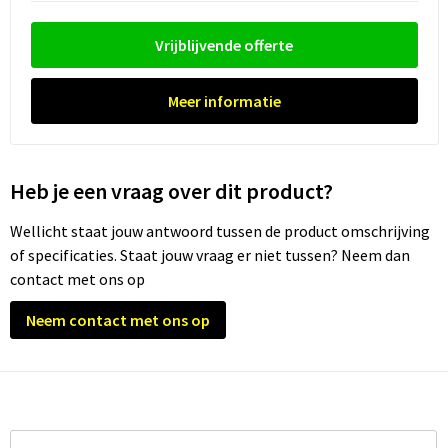
Waterflesjes
Promotietassen
Veiligheidssignalering en Verlichting
Vrijblijvende offerte
Reistassen
Veiligheidsvesten en Veiligheidshesjes
Reistassensets
Vesten
Meer informatie
Rugzakken bedrukken
Oog- en gelaatsbescherming
Heb je een vraag over dit product?
Schoenentassen
Gehoorbescherming
Wellicht staat jouw antwoord tussen de product omschrijving
Schoudertassen
Ademhalingsbescherming
of specificaties. Staat jouw vraag er niet tussen? Neem dan
contact met ons op
Sporttassen
Valbeveiliging
Neem contact met ons op
Strandtassen
Tablettassen
Toilettassen