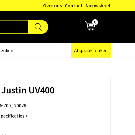
Over ons
Contact
Nieuwsbrief
0
€ 0,00
henken
Afspraak maken
 Justin UV400
86700_N0026
specificaties