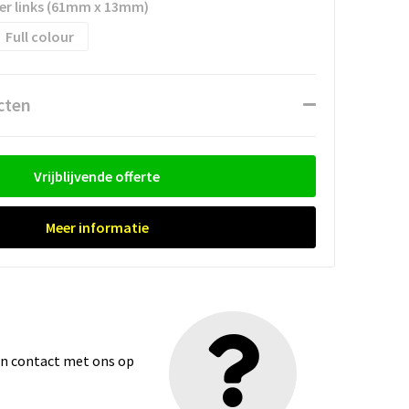
er links (61mm x 13mm)
Full colour
cten
Vrijblijvende offerte
Meer informatie
dan contact met ons op