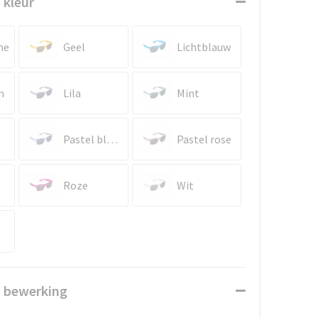
 kleur
ne
Geel
Lichtblauw
n
Lila
Mint
Pastel blauw
Pastel rose
Roze
Wit
n bewerking