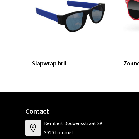
Slapwrap bril
Zonne
Contact
Rembert Dodoensstraat 29
3920 Lommel