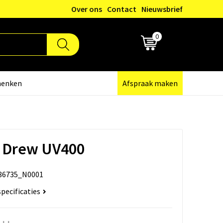
Over ons
Contact
Nieuwsbrief
0
€ 0,00
henken
Afspraak maken
l Drew UV400
86735_N0001
specificaties