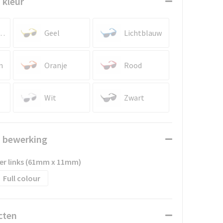
 kleur
erblauw
Geel
Lichtblauw
n
Oranje
Rood
Wit
Zwart
n bewerking
er links (61mm x 11mm)
Full colour
cten