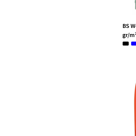
BS W
gr/m