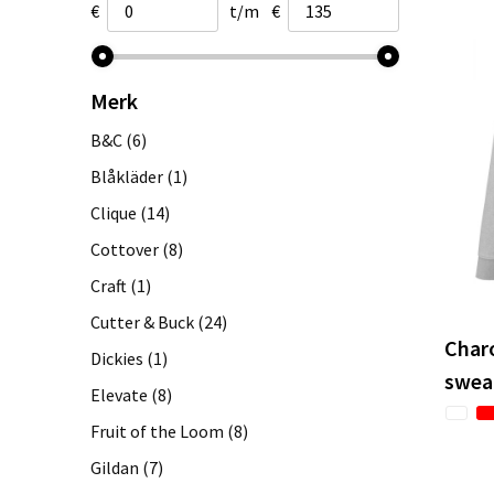
€
t/m
€
Merk
B&C
(6)
Blåkläder
(1)
Clique
(14)
Cottover
(8)
Craft
(1)
Cutter & Buck
(24)
Char
Dickies
(1)
swea
Elevate
(8)
Fruit of the Loom
(8)
Gildan
(7)