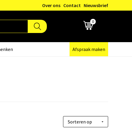
Over ons
Contact
Nieuwsbrief
0
€ 0,00
henken
Afspraak maken