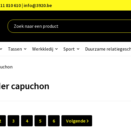
11 810 610 | info@3920.be
Tassen
Werkkledij
Sport
Duurzame relatiegesc
puchon
er capuchon
2
3
4
5
6
Volgende