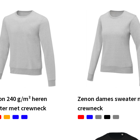
on 240 g/m² heren
Zenon dames sweater 
ter met crewneck
crewneck