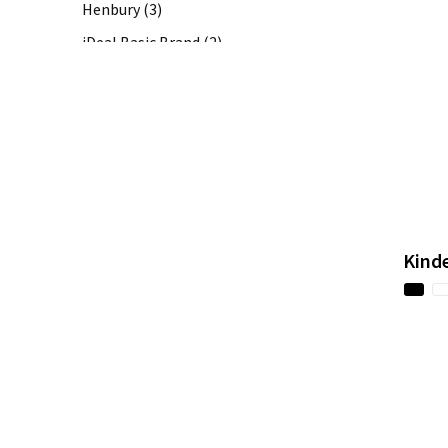
Henbury
(3)
iDeal Basic Brand
(2)
iqoniq
(6)
J.Harvest & Frost
(3)
JACK&JONES
(10)
JACK&JONES//PRODUKT
(1)
James Harvest
(8)
Kariban Premium
(6)
Kinde
Kariban
(30)
Larkwood
(1)
Lee
(1)
Mac One
(2)
NAPAPIJRI
(3)
Native Spirit
(19)