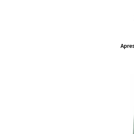
TRICORP PREMIUM
(1)
Untagged Movement
(2)
WK. Designed To Work
(4)
Apres