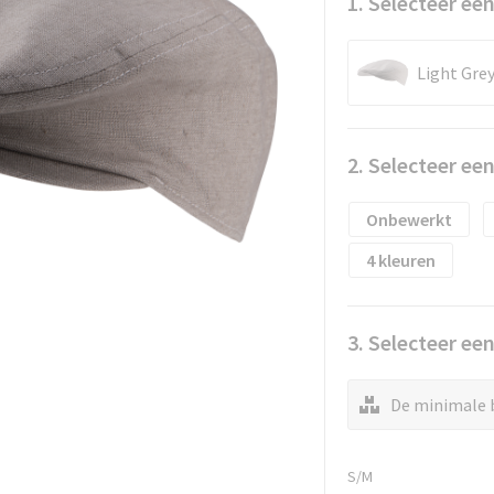
1. Selecteer een
Light Gre
2. Selecteer ee
Onbewerkt
4
3. Selecteer ee
De minimale b
S/M