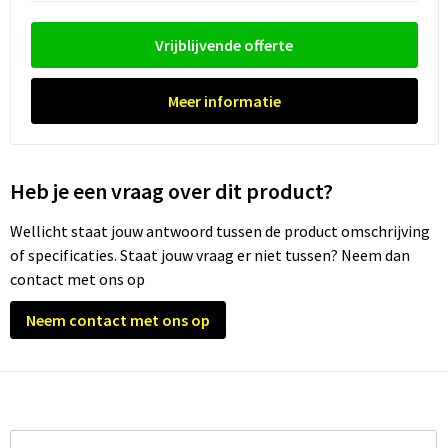
Waterflesjes
Promotietassen
Veiligheidssignalering en Verlichting
Vrijblijvende offerte
Reistassen
Veiligheidsvesten en Veiligheidshesjes
Reistassensets
Vesten
Meer informatie
Rugzakken bedrukken
Oog- en gelaatsbescherming
Heb je een vraag over dit product?
Schoenentassen
Gehoorbescherming
Wellicht staat jouw antwoord tussen de product omschrijving
Schoudertassen
Ademhalingsbescherming
of specificaties. Staat jouw vraag er niet tussen? Neem dan
contact met ons op
Sporttassen
Valbeveiliging
Neem contact met ons op
Strandtassen
Tablettassen
Toilettassen