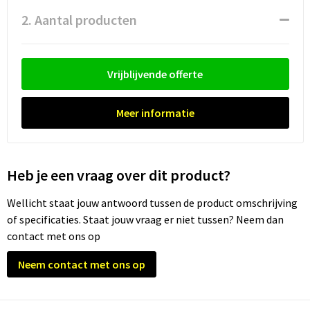
Waterflesjes
Promotietassen
Veiligheidssignalering en Verlichting
2. Aantal producten
Reistassen
Veiligheidsvesten en Veiligheidshesjes
Reistassensets
Vesten
Vrijblijvende offerte
Rugzakken bedrukken
Oog- en gelaatsbescherming
Meer informatie
Schoenentassen
Gehoorbescherming
Schoudertassen
Ademhalingsbescherming
Heb je een vraag over dit product?
Wellicht staat jouw antwoord tussen de product omschrijving
Sporttassen
Valbeveiliging
of specificaties. Staat jouw vraag er niet tussen? Neem dan
contact met ons op
Strandtassen
Neem contact met ons op
Tablettassen
Toilettassen