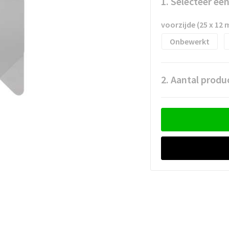
1. Selecteer ee
voorzijde (25 x 12
Onbewerkt
2. Aantal produ