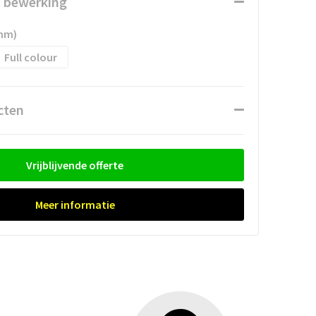
n bewerking
 mm)
Full colour
cten
Vrijblijvende offerte
Meer informatie