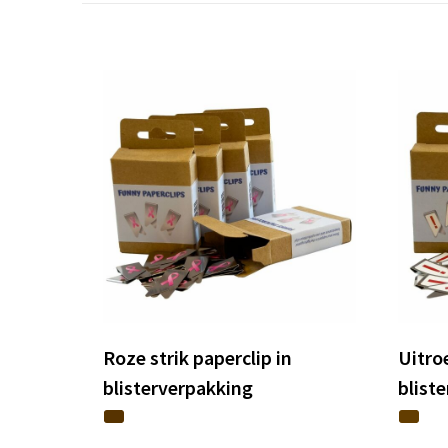
Roze strik paperclip in
Uitro
blisterverpakking
blist