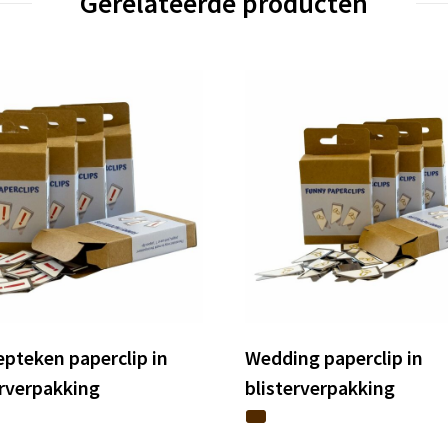
Gerelateerde producten
epteken paperclip in
Wedding paperclip in
erverpakking
blisterverpakking