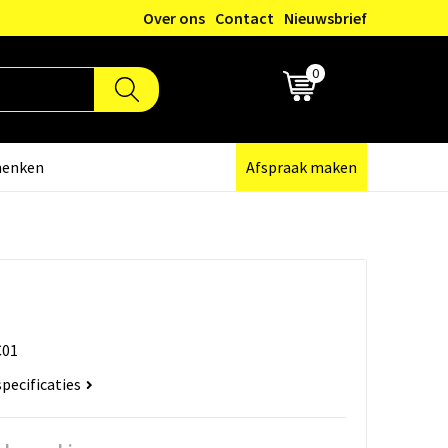
Over ons
Contact
Nieuwsbrief
0
€ 0,00
henken
Afspraak maken
01
specificaties