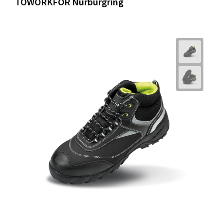
TOWORKFOR Nurburgring