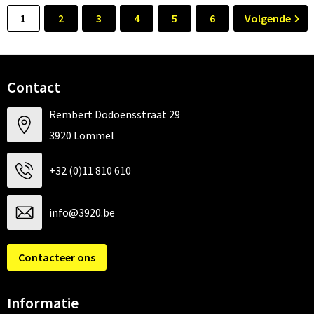
1
2
3
4
5
6
Volgende
Contact
Rembert Dodoensstraat 29
3920 Lommel
+32 (0)11 810 610
info@3920.be
Contacteer ons
Informatie