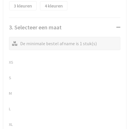
Waterflesjes
Promotietassen
Veiligheidssignalering en Verlichting
3
4
Reistassen
Veiligheidsvesten en Veiligheidshesjes
3. Selecteer een maat
Reistassensets
Vesten
Rugzakken bedrukken
Oog- en gelaatsbescherming
De minimale bestel afname is 1 stuk(s)
Schoenentassen
Gehoorbescherming
XS
Schoudertassen
Ademhalingsbescherming
S
Sporttassen
Valbeveiliging
M
Strandtassen
L
Tablettassen
XL
Toilettassen