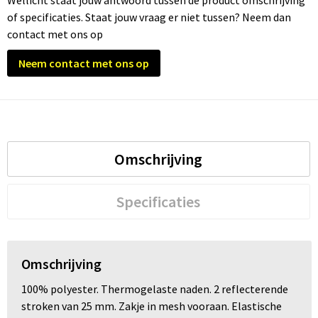
Wellicht staat jouw antwoord tussen de product omschrijving
of specificaties. Staat jouw vraag er niet tussen? Neem dan
Trolleys
contact met ons op
Neem contact met ons op
Waterbestendige tassen
Omschrijving
Specificaties
Omschrijving
100% polyester. Thermogelaste naden. 2 reflecterende
stroken van 25 mm. Zakje in mesh vooraan. Elastische