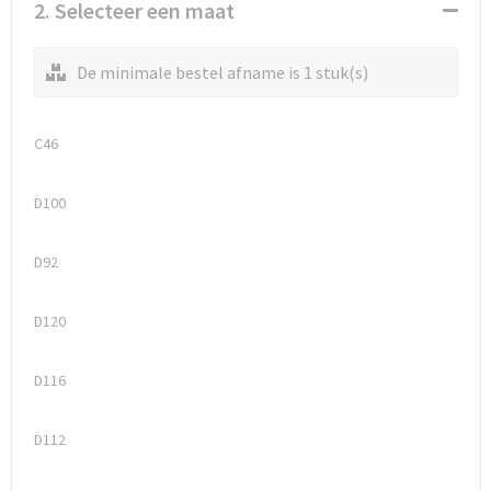
Waterflesjes
Promotietassen
Veiligheidssignalering en Verlichting
2. Selecteer een maat
Reistassen
Veiligheidsvesten en Veiligheidshesjes
De minimale bestel afname is 1 stuk(s)
Reistassensets
Vesten
C46
Rugzakken bedrukken
Oog- en gelaatsbescherming
D100
Schoenentassen
Gehoorbescherming
D92
Schoudertassen
Ademhalingsbescherming
D120
Sporttassen
Valbeveiliging
Strandtassen
D116
Tablettassen
D112
Toilettassen