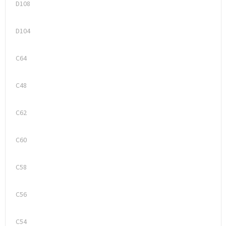
D108
Trolleys
D104
Waterbestendige tassen
C64
C48
C62
C60
C58
C56
C54