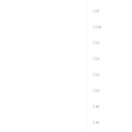
C58
C148
C56
C54
C52
C50
C48
C46