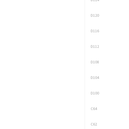
D120
D116
D112
D108
D104
D100
C64
C62