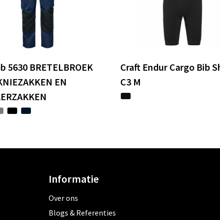
ob 5630 BRETELBROEK
Craft Endur Cargo Bib S
KNIEZAKKEN EN
C3 M
KERZAKKEN
Informatie
Over ons
Blogs & Referenties