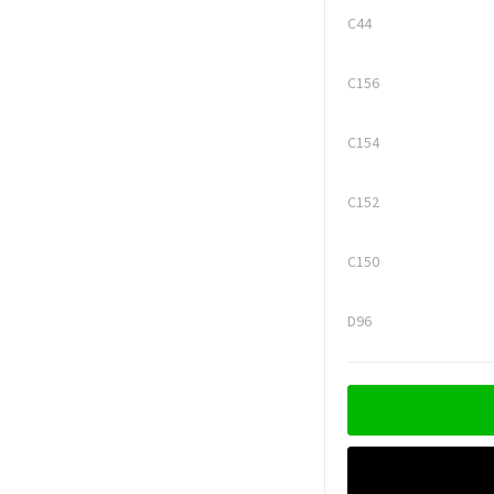
C44
C156
C154
C152
C150
D96