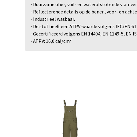
· Duurzame olie-, vuil- en waterafstotende vlamv
· Reflecterende details op de benen, voor- en acht
· Industrieel wasbaar.
· De stof heeft een ATPV-waarde volgens IEC/EN 61
· Gecertificeerd volgens EN 14404, EN 1149-5, EN I
· ATPV: 16,0 cal/cm²