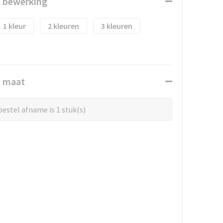
n bewerking
1
2
3
n maat
estel afname is 1 stuk(s)