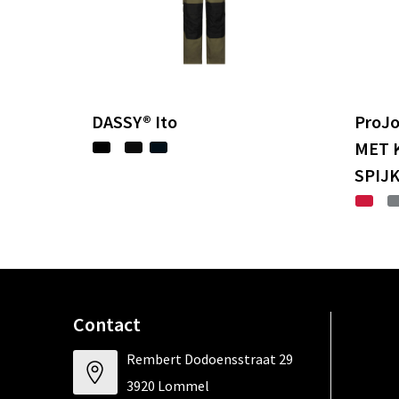
DASSY® Ito
ProJ
MET 
SPIJ
Contact
Rembert Dodoensstraat 29
3920 Lommel