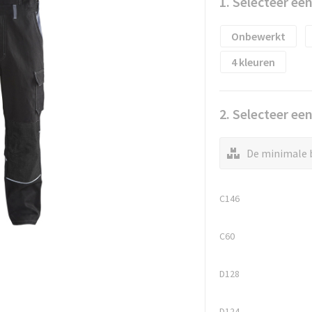
1. Selecteer ee
Onbewerkt
4
2. Selecteer ee
De minimale b
C146
C60
D128
D124