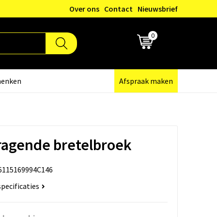
Over ons
Contact
Nieuwsbrief
0
€ 0,00
henken
Afspraak maken
ragende bretelbroek
6115169994C146
specificaties