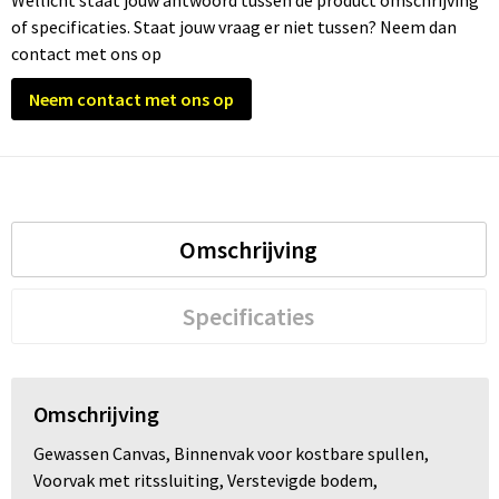
Wellicht staat jouw antwoord tussen de product omschrijving
of specificaties. Staat jouw vraag er niet tussen? Neem dan
Trolleys
contact met ons op
Neem contact met ons op
Waterbestendige tassen
Omschrijving
Specificaties
Omschrijving
Gewassen Canvas, Binnenvak voor kostbare spullen,
Voorvak met ritssluiting, Verstevigde bodem,