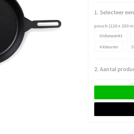
1. Selecteer ee
pouch (220 x 250 
Onbewerkt
4
5
2. Aantal produ