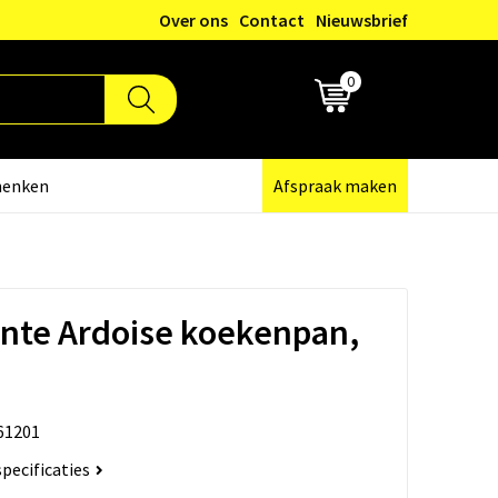
Over ons
Contact
Nieuwsbrief
0
€ 0,00
henken
Afspraak maken
nte Ardoise koekenpan,
61201
specificaties