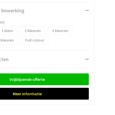
n bewerking
mm)
1
2
3
Full colour
cten
Vrijblijvende offerte
Meer informatie