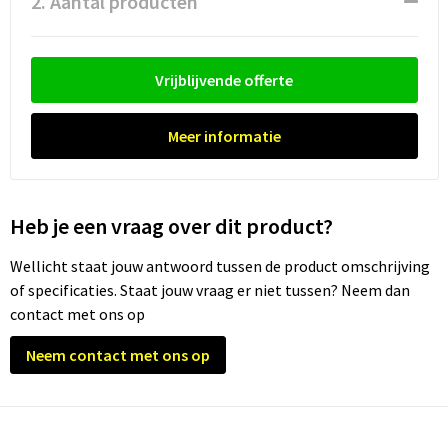
2. Aantal producten
Waterflesjes
Promotietassen
Veiligheidssignalering en Verlichting
Reistassen
Veiligheidsvesten en Veiligheidshesjes
Vrijblijvende offerte
Reistassensets
Vesten
Meer informatie
Rugzakken bedrukken
Oog- en gelaatsbescherming
Schoenentassen
Gehoorbescherming
Heb je een vraag over dit product?
Schoudertassen
Ademhalingsbescherming
Wellicht staat jouw antwoord tussen de product omschrijving
of specificaties. Staat jouw vraag er niet tussen? Neem dan
Sporttassen
Valbeveiliging
contact met ons op
Strandtassen
Neem contact met ons op
Tablettassen
Toilettassen