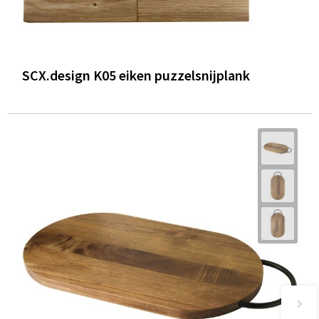
SCX.design K05 eiken puzzelsnijplank