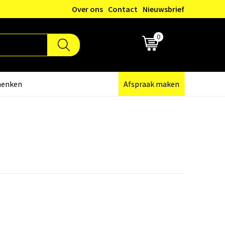
Over ons
Contact
Nieuwsbrief
0
€ 0,00
henken
Afspraak maken