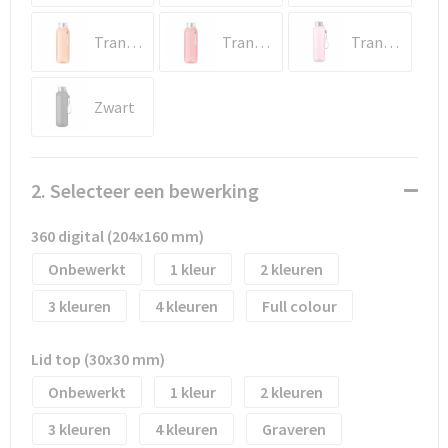
Waterflesjes
Promotietassen
Veiligheidssignalering en Verlichting
Transparant Oranje
Transparant Rood
Transparant Rose
Reistassen
Veiligheidsvesten en Veiligheidshesjes
Reistassensets
Vesten
Zwart
Rugzakken bedrukken
Oog- en gelaatsbescherming
2. Selecteer een bewerking
Schoenentassen
Gehoorbescherming
360 digital (204x160 mm)
Schoudertassen
Ademhalingsbescherming
Onbewerkt
1
2
Sporttassen
Valbeveiliging
3
4
Full colour
Strandtassen
Lid top (30x30 mm)
Onbewerkt
1
2
Tablettassen
3
4
Graveren
Toilettassen