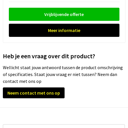
Waterflesjes
Promotietassen
Veiligheidssignalering en Verlichting
Vrijblijvende offerte
Reistassen
Veiligheidsvesten en Veiligheidshesjes
Reistassensets
Vesten
Meer informatie
Rugzakken bedrukken
Oog- en gelaatsbescherming
Heb je een vraag over dit product?
Schoenentassen
Gehoorbescherming
Wellicht staat jouw antwoord tussen de product omschrijving
Schoudertassen
Ademhalingsbescherming
of specificaties. Staat jouw vraag er niet tussen? Neem dan
contact met ons op
Sporttassen
Valbeveiliging
Neem contact met ons op
Strandtassen
Tablettassen
Toilettassen