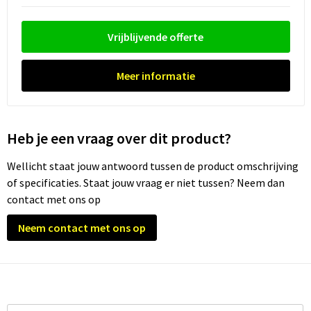
Waterflesjes
Promotietassen
Veiligheidssignalering en Verlichting
Reistassen
Veiligheidsvesten en Veiligheidshesjes
Vrijblijvende offerte
Reistassensets
Vesten
Meer informatie
Rugzakken bedrukken
Oog- en gelaatsbescherming
Heb je een vraag over dit product?
Schoenentassen
Gehoorbescherming
Wellicht staat jouw antwoord tussen de product omschrijving
Schoudertassen
Ademhalingsbescherming
of specificaties. Staat jouw vraag er niet tussen? Neem dan
contact met ons op
Sporttassen
Valbeveiliging
Neem contact met ons op
Strandtassen
Tablettassen
Toilettassen