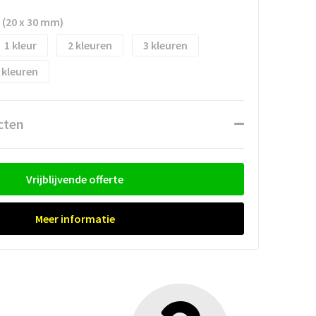
s (20 x 30 mm)
1
2
3
cten
Vrijblijvende offerte
Meer informatie