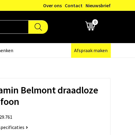
Over ons
Contact
Nieuwsbrief
0
€ 0,00
henken
Afspraak maken
amin Belmont draadloze
efoon
29.761
specificaties