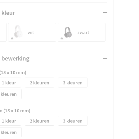
 kleur
wit
zwart
n bewerking
 (15 x 10 mm)
1
2
3
n (15 x 10 mm)
1
2
3