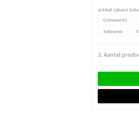
artikel zijkant link
Onbewerkt
4
5
3. Aantal produ