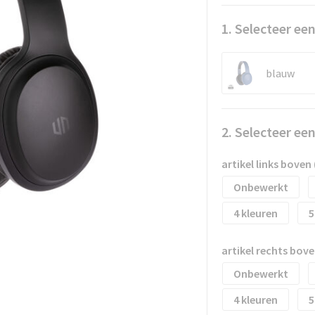
1. Selecteer een
blauw
2. Selecteer ee
artikel links boven
Onbewerkt
4
5
artikel rechts bove
Onbewerkt
4
5