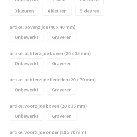
3
4
5
Trolleys
artikel bovenzijde (40 x 40 mm)
Waterbestendige tassen
Onbewerkt
Graveren
artikel achterzijde boven (20 x 35 mm)
Onbewerkt
Graveren
artikel achterzijde beneden (20 x 70 mm)
Onbewerkt
Graveren
artikel voorzijde boven (20 x 35 mm)
Onbewerkt
Graveren
artikel voorzijde onder (20 x 70 mm)