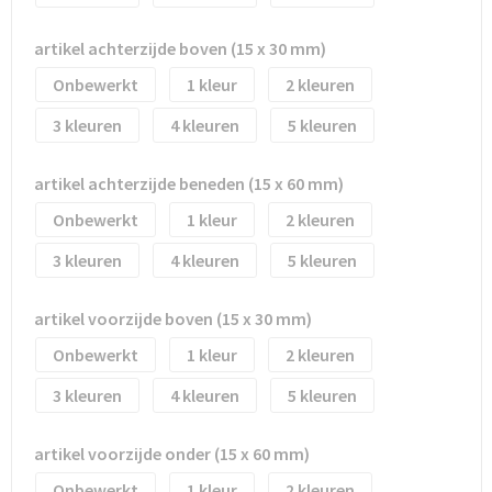
Waterflesjes
Promotietassen
Veiligheidssignalering en Verlichting
artikel achterzijde boven (15 x 30 mm)
Reistassen
Veiligheidsvesten en Veiligheidshesjes
Onbewerkt
1
2
Reistassensets
Vesten
3
4
5
Rugzakken bedrukken
Oog- en gelaatsbescherming
artikel achterzijde beneden (15 x 60 mm)
Schoenentassen
Gehoorbescherming
Onbewerkt
1
2
3
4
5
Schoudertassen
Ademhalingsbescherming
artikel voorzijde boven (15 x 30 mm)
Sporttassen
Valbeveiliging
Onbewerkt
1
2
Strandtassen
3
4
5
Tablettassen
artikel voorzijde onder (15 x 60 mm)
Toilettassen
Onbewerkt
1
2