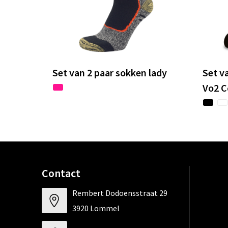
Set van 2 paar sokken lady
Set v
Vo2 
Contact
Rembert Dodoensstraat 29
3920 Lommel