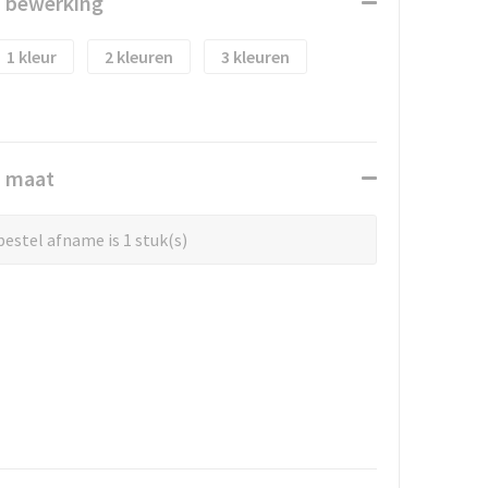
n bewerking
1
2
3
n maat
estel afname is 1 stuk(s)