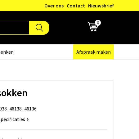
Over ons
Contact
Nieuwsbrief
0
€ 0,00
henken
Afspraak maken
sokken
038_46138_46136
specificaties