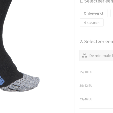
1. Selecteer ee
Onbewerkt
4
2. Selecteer ee
De minimale b
35/38 EU
39/42 EU
43/46 EU