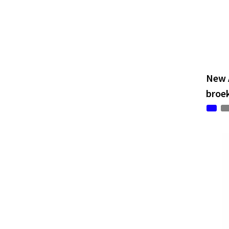
New 
broe