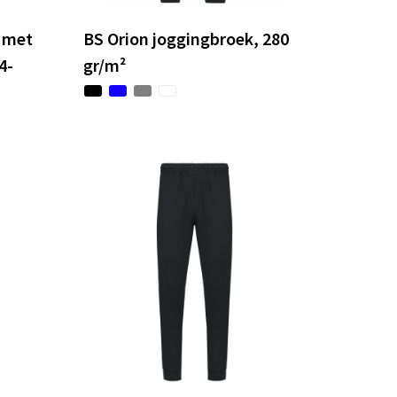
k met
BS Orion joggingbroek, 280
4-
gr/m²