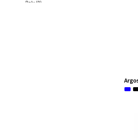
Roly
(9)
SF Clothing
(1)
Spiro
(1)
Untagged Movement
(1)
Argos