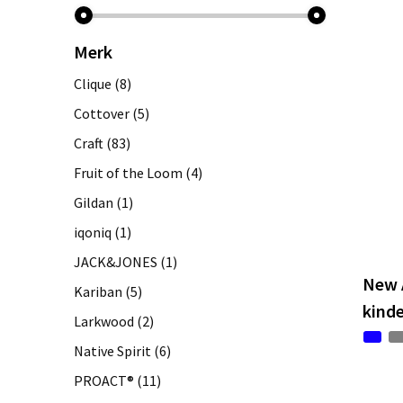
Merk
Clique
(8)
Cottover
(5)
Craft
(83)
Fruit of the Loom
(4)
Gildan
(1)
iqoniq
(1)
JACK&JONES
(1)
New 
Kariban
(5)
kind
Larkwood
(2)
Native Spirit
(6)
PROACT®
(11)