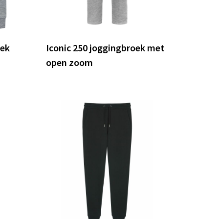
oek
Iconic 250 joggingbroek met
open zoom