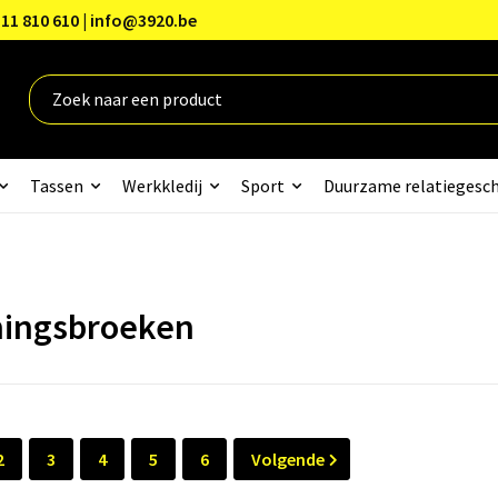
11 810 610 | info@3920.be
Tassen
Werkkledij
Sport
Duurzame relatiegesc
ningsbroeken
2
3
4
5
6
Volgende