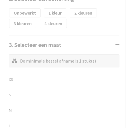
Waterflesjes
Promotietassen
Veiligheidssignalering en Verlichting
Onbewerkt
1
2
Reistassen
Veiligheidsvesten en Veiligheidshesjes
3
4
Reistassensets
Vesten
Rugzakken bedrukken
Oog- en gelaatsbescherming
3. Selecteer een maat
Schoenentassen
Gehoorbescherming
De minimale bestel afname is 1 stuk(s)
Schoudertassen
Ademhalingsbescherming
XS
Sporttassen
Valbeveiliging
S
Strandtassen
M
Tablettassen
L
Toilettassen