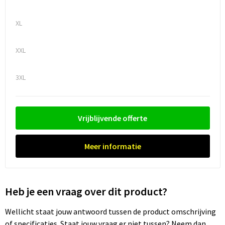
Trolleys
XL
Waterbestendige tassen
XXL
3XL
Vrijblijvende offerte
Meer informatie
Heb je een vraag over dit product?
Wellicht staat jouw antwoord tussen de product omschrijving
of specificaties. Staat jouw vraag er niet tussen? Neem dan