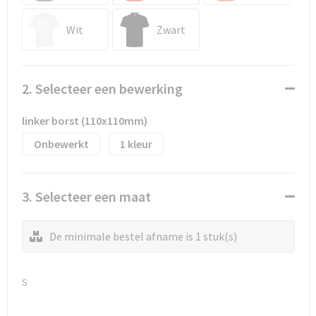
Waterflesjes
Promotietassen
Veiligheidssignalering en Verlichting
Wit
Zwart
Reistassen
Veiligheidsvesten en Veiligheidshesjes
Reistassensets
Vesten
2. Selecteer een bewerking
Rugzakken bedrukken
Oog- en gelaatsbescherming
linker borst (110x110mm)
Schoenentassen
Gehoorbescherming
Onbewerkt
1
Schoudertassen
Ademhalingsbescherming
3. Selecteer een maat
Sporttassen
Valbeveiliging
De minimale bestel afname is 1 stuk(s)
Strandtassen
Tablettassen
S
Toilettassen