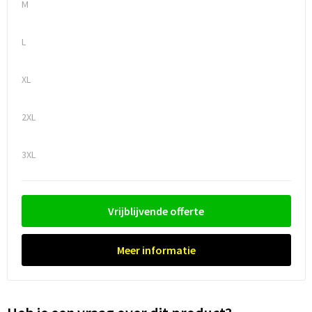
M
Trolleys
L
Waterbestendige tassen
XL
2XL
3XL
Vrijblijvende offerte
Meer informatie