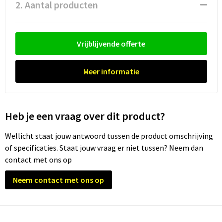
Waterflesjes
Promotietassen
Veiligheidssignalering en Verlichting
2. Aantal producten
Reistassen
Veiligheidsvesten en Veiligheidshesjes
Vrijblijvende offerte
Reistassensets
Vesten
Meer informatie
Rugzakken bedrukken
Oog- en gelaatsbescherming
Schoenentassen
Gehoorbescherming
Heb je een vraag over dit product?
Schoudertassen
Ademhalingsbescherming
Wellicht staat jouw antwoord tussen de product omschrijving
Sporttassen
Valbeveiliging
of specificaties. Staat jouw vraag er niet tussen? Neem dan
contact met ons op
Strandtassen
Neem contact met ons op
Tablettassen
Toilettassen