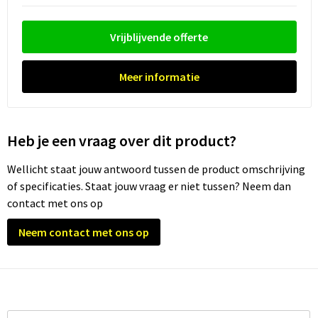
Waterflesjes
Promotietassen
Veiligheidssignalering en Verlichting
Reistassen
Veiligheidsvesten en Veiligheidshesjes
Vrijblijvende offerte
Reistassensets
Vesten
Meer informatie
Rugzakken bedrukken
Oog- en gelaatsbescherming
Heb je een vraag over dit product?
Schoenentassen
Gehoorbescherming
Wellicht staat jouw antwoord tussen de product omschrijving
Schoudertassen
Ademhalingsbescherming
of specificaties. Staat jouw vraag er niet tussen? Neem dan
contact met ons op
Sporttassen
Valbeveiliging
Neem contact met ons op
Strandtassen
Tablettassen
Toilettassen