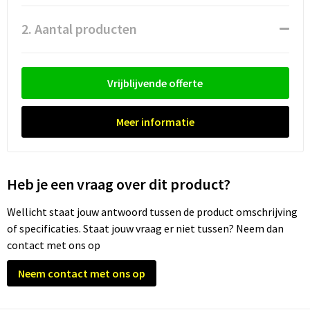
Waterflesjes
Promotietassen
Veiligheidssignalering en Verlichting
2. Aantal producten
Reistassen
Veiligheidsvesten en Veiligheidshesjes
Reistassensets
Vesten
Vrijblijvende offerte
Rugzakken bedrukken
Oog- en gelaatsbescherming
Meer informatie
Schoenentassen
Gehoorbescherming
Schoudertassen
Ademhalingsbescherming
Heb je een vraag over dit product?
Sporttassen
Valbeveiliging
Wellicht staat jouw antwoord tussen de product omschrijving
of specificaties. Staat jouw vraag er niet tussen? Neem dan
Strandtassen
contact met ons op
Tablettassen
Neem contact met ons op
Toilettassen