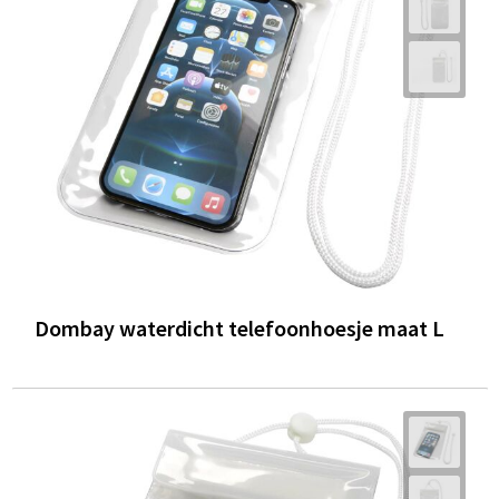
Trolleys
Waterbestendige tassen
Dombay waterdicht telefoonhoesje maat L