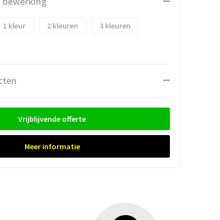
n bewerking
1
2
3
cten
Vrijblijvende offerte
Meer informatie