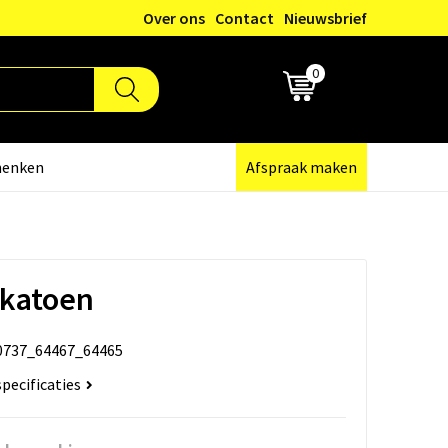
Over ons
Contact
Nieuwsbrief
0
€ 0,00
henken
Afspraak maken
 katoen
0737_64467_64465
specificaties