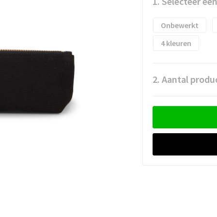
1. Selecteer ee
Onbewerkt
4
2. Aantal produ