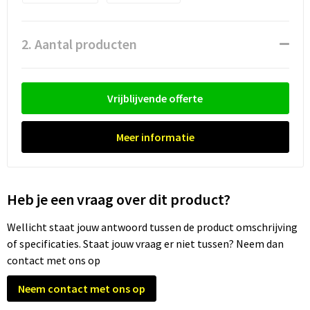
Waterflesjes
Promotietassen
Veiligheidssignalering en Verlichting
Reistassen
Veiligheidsvesten en Veiligheidshesjes
2. Aantal producten
Reistassensets
Vesten
Vrijblijvende offerte
Rugzakken bedrukken
Oog- en gelaatsbescherming
Meer informatie
Schoenentassen
Gehoorbescherming
Schoudertassen
Ademhalingsbescherming
Heb je een vraag over dit product?
Sporttassen
Valbeveiliging
Wellicht staat jouw antwoord tussen de product omschrijving
Strandtassen
of specificaties. Staat jouw vraag er niet tussen? Neem dan
contact met ons op
Tablettassen
Neem contact met ons op
Toilettassen