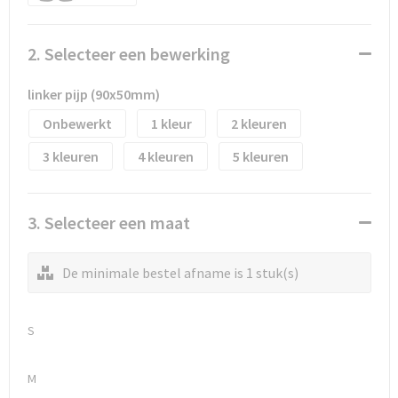
Waterflesjes
Promotietassen
Veiligheidssignalering en Verlichting
Reistassen
Veiligheidsvesten en Veiligheidshesjes
2. Selecteer een bewerking
Reistassensets
Vesten
linker pijp (90x50mm)
Onbewerkt
1
2
Rugzakken bedrukken
Oog- en gelaatsbescherming
3
4
5
Schoenentassen
Gehoorbescherming
Schoudertassen
Ademhalingsbescherming
3. Selecteer een maat
Sporttassen
Valbeveiliging
De minimale bestel afname is 1 stuk(s)
Strandtassen
S
Tablettassen
M
Toilettassen