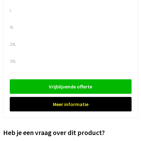
L
Trolleys
XL
Waterbestendige tassen
2XL
3XL
Vrijblijvende offerte
Meer informatie
Heb je een vraag over dit product?