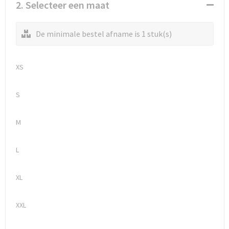
Waterflesjes
Promotietassen
Veiligheidssignalering en Verlichting
2. Selecteer een maat
Reistassen
Veiligheidsvesten en Veiligheidshesjes
De minimale bestel afname is 1 stuk(s)
Reistassensets
Vesten
XS
Rugzakken bedrukken
Oog- en gelaatsbescherming
S
Schoenentassen
Gehoorbescherming
M
Schoudertassen
Ademhalingsbescherming
L
Sporttassen
Valbeveiliging
Strandtassen
XL
Tablettassen
XXL
Toilettassen