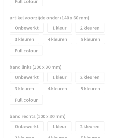
Waterflesjes
Promotietassen
Veiligheidssignalering en Verlichting
Full colour
Reistassen
Veiligheidsvesten en Veiligheidshesjes
artikel voorzijde onder (140 x 60 mm)
Onbewerkt
1
2
Reistassensets
Vesten
3
4
5
Rugzakken bedrukken
Oog- en gelaatsbescherming
Full colour
Schoenentassen
Gehoorbescherming
band links (100 x 30 mm)
Schoudertassen
Ademhalingsbescherming
Onbewerkt
1
2
3
4
5
Sporttassen
Valbeveiliging
Full colour
Strandtassen
band rechts (100 x 30 mm)
Tablettassen
Onbewerkt
1
2
Toilettassen
3
4
5