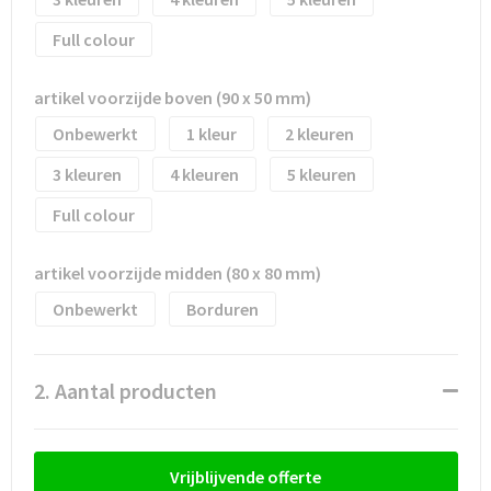
Full colour
Trolleys
artikel voorzijde boven (90 x 50 mm)
Waterbestendige tassen
Onbewerkt
1
2
3
4
5
Full colour
artikel voorzijde midden (80 x 80 mm)
Onbewerkt
Borduren
2. Aantal producten
Vrijblijvende offerte