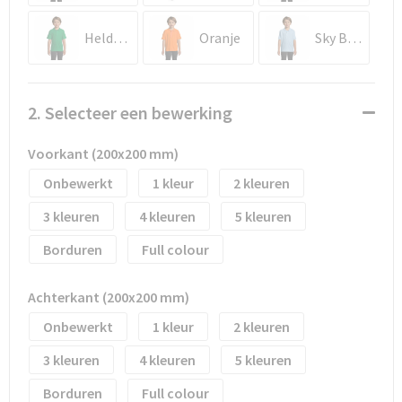
Waterflesjes
Promotietassen
Veiligheidssignalering en Verlichting
Helder Groen
Oranje
Sky Blue Pique
Reistassen
Veiligheidsvesten en Veiligheidshesjes
Reistassensets
Vesten
2. Selecteer een bewerking
Rugzakken bedrukken
Oog- en gelaatsbescherming
Voorkant (200x200 mm)
Schoenentassen
Gehoorbescherming
Onbewerkt
1
2
3
4
5
Schoudertassen
Ademhalingsbescherming
Borduren
Full colour
Sporttassen
Valbeveiliging
Achterkant (200x200 mm)
Strandtassen
Onbewerkt
1
2
Tablettassen
3
4
5
Borduren
Full colour
Toilettassen