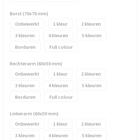
Borst (70x70 mm)
Trolleys
Onbewerkt
1
2
Waterbestendige tassen
3
4
5
Borduren
Full colour
Rechterarm (60x50 mm)
Onbewerkt
1
2
3
4
5
Borduren
Full colour
Linkerarm (60x50 mm)
Onbewerkt
1
2
3
4
5